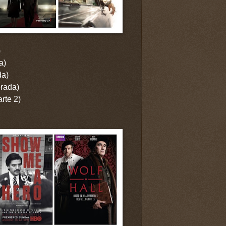
)
a)
da)
rada)
rte 2)