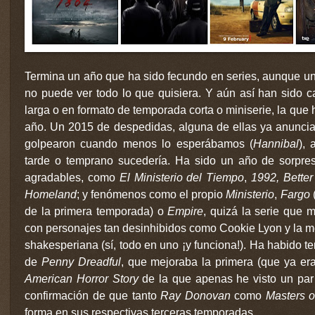
Termina un año que ha sido fecundo en series, aunque un
no puede ver todo lo que quisiera. Y aún así han sido c
larga o en formato de temporada corta o miniserie
, la que 
año. Un 2015 de despedidas, alguna de ellas ya anuncia
golpearon cuando menos lo esperábamos (
Hannibal
),
tarde o temprano sucedería. Ha sido un año de sorpre
agradables, como
El Ministerio del Tiempo
,
1992,
Better
Homeland
; y fenómenos como el propio
Ministerio
,
Fargo
(
de la primera temporada) o
Empire
, quizá la serie que 
con personajes tan desinhibidos como Cookie Lyon y la m
shakesperiana (sí, todo en uno ¡y funciona!). Ha habido t
de
Penny Dreadful
, que mejoraba la primera (que ya er
American Horror Story
de la que apenas he visto un par 
confirmación de que tanto
Ray Donovan
como
Masters o
forma en sus respectivas terceras temporadas.