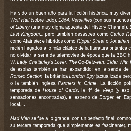
Ha sido un buen año para la ficción histórica, muy dive
Wolf Hall
(sobre todo),
1864
,
Versailles
(con sus muchos m
of Liberty
(una muy digna apuesta del History Channel),
Last Kingdom
... pero también desastres como
Carlos R
como Alatriste; e híbridos como
Ripper Street
o
Jonathan 
recién llegados a lo más clásico de la literatura británic
no olvidar la serie de telemovies de época que la BBC 
W
,
Lady Chatterley's Lover
,
The Go-Between
,
Cider With
de espías también se han expandido: en la senda de
Romeo Section
, la británica
London Spy
(actualizada per
o la también inglesa
Partners in Crime
. La ficción pol
temporada de
House of Cards
, la 4ª de
Veep
(y eso 
sensaciones encontradas), el estreno de
Borgen
en Es
local,...
Mad Men
se fue a lo grande, con un perfecto final, comn
su tercera temporada que simplemente es fascinante), 