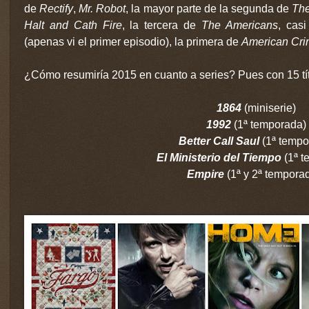
de
Rectify
,
Mr. Robot
, la mayor parte de la segunda de
The
Halt and Cath Fire
, la tercera de
The Americans
, cas
(apenas vi el primer episodio), la primera de
American Cr
¿Cómo resumiría 2015 en cuanto a series? Pues con 15 tít
1864
(miniserie)
1992
(1ª temporada)
Better Call Saul
(1ª tempo
El Ministerio del Tiempo
(1ª 
Empire
(1ª y 2ª tempora