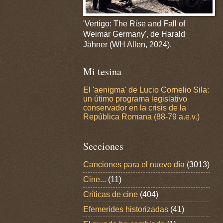
'Vertigo: The Rise and Fall of
Weimar Germany', de Harald
Jähner (WH Allen, 2024).
Mi tesina
El 'aenigma' de Lucio Cornelio Sila:
un útimo programa legislativo
conservador en la crisis de la
República Romana (88-79 a.e.v.)
Secciones
Canciones para el nuevo día
(3013)
Cine...
(11)
Críticas de cine
(404)
Efemerides historizadas
(41)