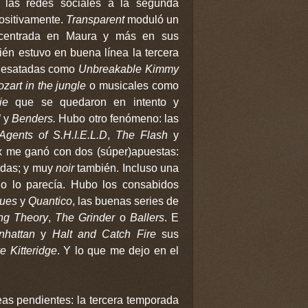
 las redes sociales a la segunda
ositivamente.
Transparent
moduló un
centrada en Maura y más en sus
ién estuvo en buena línea la tercera
desatadas como
Unbreakable Kimmy
zart in the jungle
o musicales como
ie
que se quedaron en intento y
l
y
Benders.
Hubo otro fenómeno: las
gents of S.H.I.E.L.D
,
The Flash
y
ix me ganó con dos (súper)apuestas:
idas; y muy
noir
también. Incluso una
o lo parecía. Hubo los consabidos
nues
y
Quantico
, las buenas series de
ng Theory
,
The Grinder
o
Ballers
. E
nhattan
y
Halt and Catch Fire
sus
e Kitteridge
. Y lo que me dejo en el
as pendientes: la tercera temporada