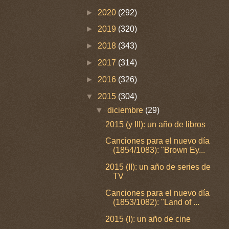
►
2020
(292)
►
2019
(320)
►
2018
(343)
►
2017
(314)
►
2016
(326)
▼
2015
(304)
▼
diciembre
(29)
2015 (y III): un año de libros
Canciones para el nuevo día
(1854/1083): "Brown Ey...
2015 (II): un año de series de
TV
Canciones para el nuevo día
(1853/1082): "Land of ...
2015 (I): un año de cine