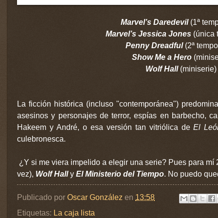
Marvel’s Daredevil
(1ª tem
Marvel’s Jessica Jones
(única
Penny Dreadful
(2ª tempo
Show Me a Hero
(minise
Wolf Hall
(miniserie)
La ficción histórica (incluso "contemporánea") predomina.
asesinos y personajes de terror, espías en barbecho, ca
Hakeem y André, o esa versión tan vitriólica de
El Leó
culebronesca.
¿Y si me viera impelido a elegir una serie? Pues para mí 
vez),
Wolf Hall
y
El Ministerio del Tiempo
. No puedo que
Publicado por
Oscar González
en
13:58
Etiquetas:
La caja lista