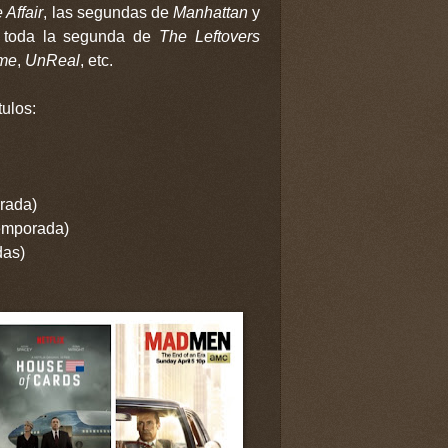
 Affair
, las segundas de
Manhattan
y
i toda la segunda de
The Leftovers
ime
,
UnReal
, etc.
ulos:
rada)
temporada)
das)