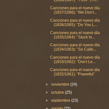
Canciones para el nuevo día
(1837/1066): "We Don't...
Canciones para el nuevo día
(1836/1065): "Do You L...
Canciones para el nuevo día
(1835/1064): "Stuck In...
Canciones para el nuevo día
(1834/1063): "So Calle...
Canciones para el nuevo día
(1833/1062): "Don't Le...
Canciones para el nuevo día
(1832/1061): "Powerful"
►
noviembre
(24)
►
octubre
(25)
►
septiembre
(23)
►
agosto
(25)