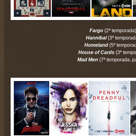
Fargo
(2ª temporada
Hannibal
(3ª temporad
Homeland
(5ª tempora
House of Cards
(3ª tempo
Mad Men
(7ª temporada, pa