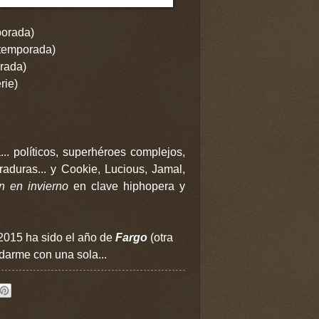
porada)
 temporada)
rada)
rie)
.. políticos, superhéroes complejos,
raduras... y Cookie, Lucious, Jamal,
n en invierno
en clave hiphopera y
2015 ha sido el año de
Fargo
(otra
darme con una sola...