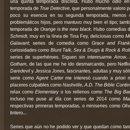
una quinta temporada discreta. Hubo mucho
odio
en
temporada de
True Detective
, que personalmente valoro p
poco su esencia en su segunda temporada, menos 
problemáticos hijos, pero mantuvo muy bien el tipo; tamb
temporada de
Orange is the new black
. Hubo comedias 
Schmidt
, muy en la línea de Tina Fey, deliciosas como
Mo
Galavant
; series de comedia como
Grace and Frank
curiosidades como
Blunt Talk
,
Sex & Drugs & Rock & Rol
series de superhéroes. Siguen sin interesarme
Arrow
,
A
Gotham
, de las que me he ido desmarcando, pero Netfl
Daredevil
y
Jessica Jones,
fascinantes, adultas y muy sól
serie como
Agent Carter
me interesó cuando a priori n
placeres culpables como
Nashville
,
A.D. The Bible Conti
relax como
Elementary
o los rellenos como
The Big Ba
incluso me puse al día con series de 2014 como
Ma
respectivas primeras temporadas, o miniseries como
Oliv
tintero...
Series que aún no he podido ver y que quedan como tare