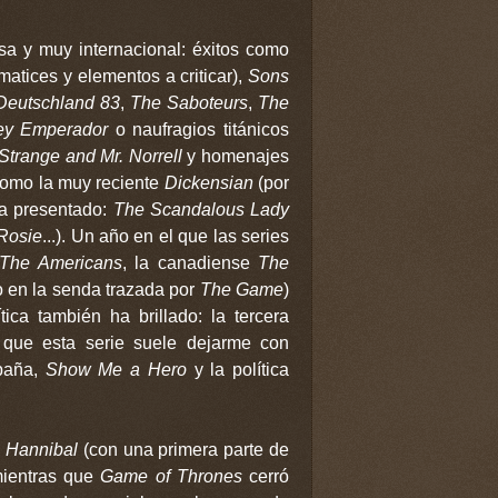
rsa y muy internacional: éxitos como
atices y elementos a criticar),
Sons
Deutschland 83
,
The Saboteurs
,
The
ey Emperador
o naufragios titánicos
Strange and Mr. Norrell
y homenajes
a como la muy reciente
Dickensian
(por
ha presentado:
The Scandalous Lady
 Rosie
...). Un año en el que las series
The Americans
, la canadiense
The
o en la senda trazada por
The Game
)
ítica también ha brillado: la tercera
que esta serie suele dejarme con
paña,
Show Me a Hero
y la política
o
Hannibal
(con una primera parte de
mientras que
Game of Thrones
cerró