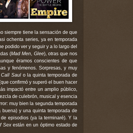
o siempre tiene la sensación de que
asi ochenta series, ya en temporada
he podido ver y seguir y a lo largo del
das (
Mad Men
,
Glee
), otras que nos
 aunque éramos conscientes de que
sas y fenómenos. Sorpresas, y muy
 Call Saul
o la quinta temporada de
que confirmó y superó el buen hacer
más impactó entre un amplio público,
ezcla de culebrón, musical y esencia
error: muy bien la segunda temporada
a buena) y una quinta temporada de
de episodios (ya la terminaré). Y la
f Sex
están en un óptimo estado de